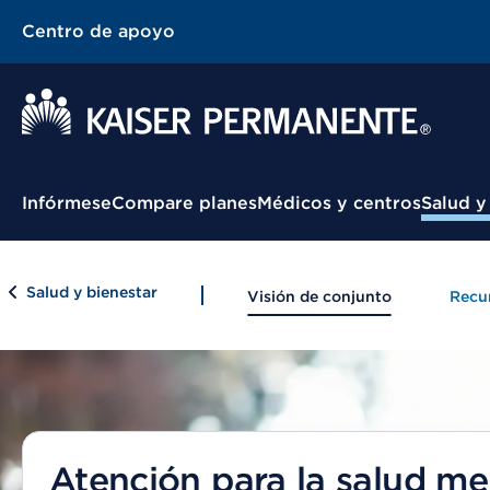
Centro de apoyo
Menú contextual
Infórmese
Compare planes
Médicos y centros
Salud y
Salud y bienestar
Visión de conjunto
Recur
Atención para la salud men