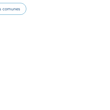
s comunes
deo