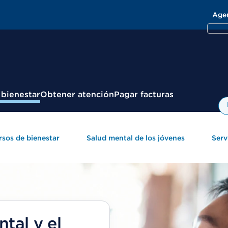
Age
 bienestar
Obtener atención
Pagar facturas
sos de bienestar
Salud mental de los jóvenes
Serv
tal y el