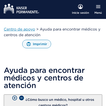
Menú
Inicie sesión
Centro de apoyo
> Ayuda para encontrar médicos y
centros de atención
Imprimir
A
b
r
e
Ayuda para encontrar
u
n
médicos y centros de
C
u
atención
a
d
r
¿Cómo busco un médico, hospital u otros
o
centros médicos?
d