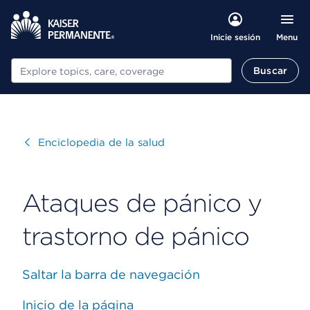
Menu
Inicie sesión
Buscar
Buscar
Visitar
Enciclopedia de la salud
Ataques de pánico y
trastorno de pánico
Saltar la barra de navegación
Inicio de la página