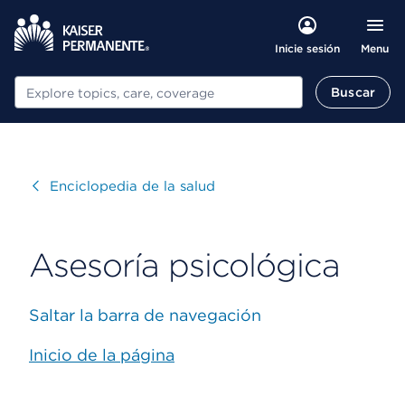
Menu
Inicie sesión
Buscar
Buscar
Visitar
Enciclopedia de la salud
Asesoría psicológica
Saltar la barra de navegación
Inicio de la página