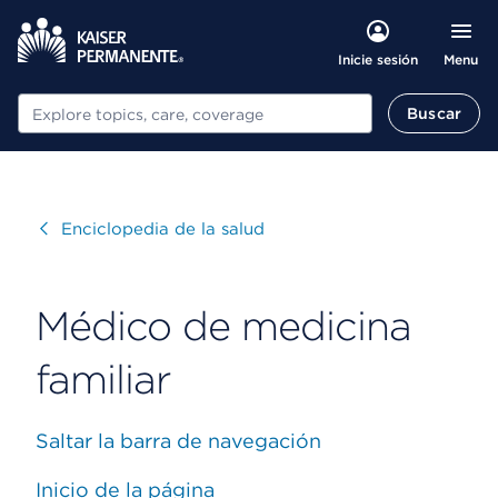
Menu
Inicie sesión
Buscar
Buscar
Visitar
Enciclopedia de la salud
Médico de medicina
familiar
Saltar la barra de navegación
Inicio de la página