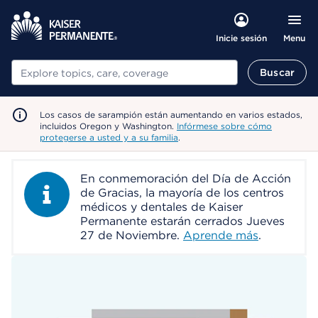
Menu
Inicie sesión
Buscar
Buscar
Los casos de sarampión están aumentando en varios estados,
incluidos Oregon y Washington.
Infórmese sobre cómo
protegerse a usted y a su familia
.
En conmemoración del Día de Acción
Information Alert
de Gracias, la mayoría de los centros
médicos y dentales de Kaiser
Permanente estarán cerrados Jueves
27 de Noviembre.
Aprende más
.