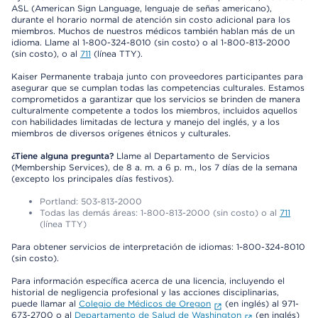
ASL (American Sign Language, lenguaje de señas americano),
durante el horario normal de atención sin costo adicional para los
miembros. Muchos de nuestros médicos también hablan más de un
idioma. Llame al 1-800-324-8010 (sin costo) o al 1-800-813-2000
(sin costo), o al
711
(línea TTY).
Kaiser Permanente trabaja junto con proveedores participantes para
asegurar que se cumplan todas las competencias culturales. Estamos
comprometidos a garantizar que los servicios se brinden de manera
culturalmente competente a todos los miembros, incluidos aquellos
con habilidades limitadas de lectura y manejo del inglés, y a los
miembros de diversos orígenes étnicos y culturales.
¿Tiene alguna pregunta?
Llame al Departamento de Servicios
(Membership Services), de 8 a. m. a 6 p. m., los 7 días de la semana
(excepto los principales días festivos).
Portland: 503-813-2000
Todas las demás áreas: 1-800-813-2000 (sin costo) o al
711
(línea TTY)
Para obtener servicios de interpretación de idiomas: 1-800-324-8010
(sin costo).
Para información específica acerca de una licencia, incluyendo el
historial de negligencia profesional y las acciones disciplinarias,
puede llamar al
Colegio de Médicos de Oregon
(en inglés) al 971-
673-2700 o al
Departamento de Salud de Washington
(en inglés)