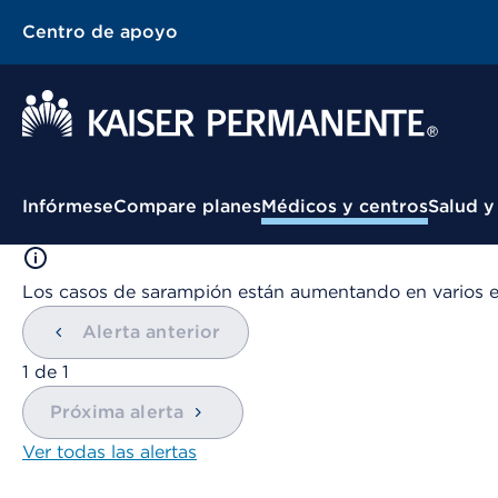
Centro de apoyo
Menú contextual
Infórmese
Compare planes
Médicos y centros
Salud y
Los casos de sarampión están aumentando en varios 
Alerta anterior
mostrando
1
de
1
Próxima alerta
Ver todas las alertas