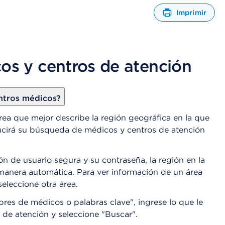
Imprimir
A
b
r
e
os y centros de atención
u
n
C
u
ntros médicos?
a
d
rea que mejor describe la región geográfica en la que
r
ducirá su búsqueda de médicos y centros de atención
o
d
e
ión de usuario segura y su contraseña, la región en la
D
anera automática. Para ver información de un área
i
eleccione otra área.
á
l
res de médicos o palabras clave", ingrese lo que le
o
s de atención y seleccione "Buscar".
g
o