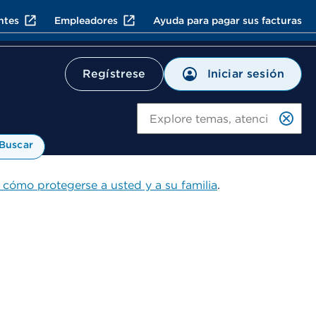
ntes
Empleadores
Ayuda para pagar sus facturas
Iniciar sesión
Regístrese
Bu
Buscar
 cómo protegerse a usted y a su familia
.