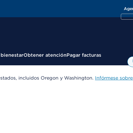
Age
 bienestar
Obtener atención
Pagar facturas
estados, incluidos Oregon y Washington.
Infórmese sobre