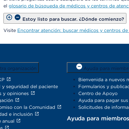
el
glosario de búsqueda de médicos y centros de atenc
Estoy listo para buscar. ¿Dónde comienzo?
Visite
Encontrar atención: buscar médicos y centros de 
tra organización
Ayuda para miembr
KP
Bienvenida a nuevos 
 y seguridad del paciente
Formularios y publica
s y opiniones
Centro de Apoyo
gación
Ayuda para pagar sus 
miso con la Comunidad
Solicitudes de inform
dad e inclusión
Ayuda para miembro
e anual
os