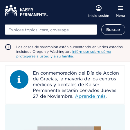
Menu
Inicie sesión
Buscar
Buscar
Los casos de sarampión están aumentando en varios estados,
incluidos Oregon y Washington.
Infórmese sobre cómo
protegerse a usted y a su familia
.
En conmemoración del Día de Acción
Information Alert
de Gracias, la mayoría de los centros
médicos y dentales de Kaiser
Permanente estarán cerrados Jueves
27 de Noviembre.
Aprende más
.