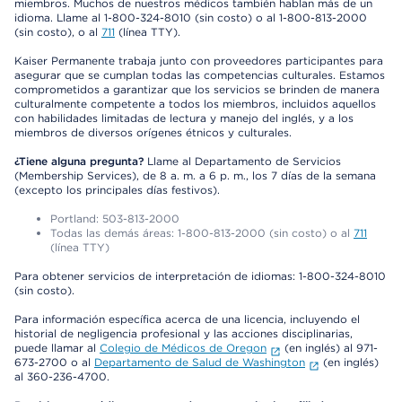
miembros. Muchos de nuestros médicos también hablan más de un
idioma. Llame al 1-800-324-8010 (sin costo) o al 1-800-813-2000
(sin costo), o al
711
(línea TTY).
Kaiser Permanente trabaja junto con proveedores participantes para
asegurar que se cumplan todas las competencias culturales. Estamos
comprometidos a garantizar que los servicios se brinden de manera
culturalmente competente a todos los miembros, incluidos aquellos
con habilidades limitadas de lectura y manejo del inglés, y a los
miembros de diversos orígenes étnicos y culturales.
¿Tiene alguna pregunta?
Llame al Departamento de Servicios
(Membership Services), de 8 a. m. a 6 p. m., los 7 días de la semana
(excepto los principales días festivos).
Portland: 503-813-2000
Todas las demás áreas: 1-800-813-2000 (sin costo) o al
711
(línea TTY)
Para obtener servicios de interpretación de idiomas: 1-800-324-8010
(sin costo).
Para información específica acerca de una licencia, incluyendo el
historial de negligencia profesional y las acciones disciplinarias,
puede llamar al
Colegio de Médicos de Oregon
(en inglés) al 971-
673-2700 o al
Departamento de Salud de Washington
(en inglés)
al 360-236-4700.