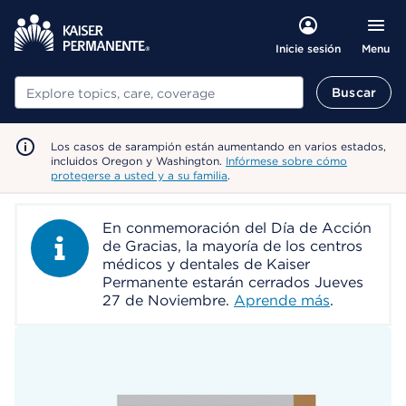
Menu
Inicie sesión
Buscar
Buscar
Los casos de sarampión están aumentando en varios estados,
incluidos Oregon y Washington.
Infórmese sobre cómo
protegerse a usted y a su familia
.
En conmemoración del Día de Acción
Information Alert
de Gracias, la mayoría de los centros
médicos y dentales de Kaiser
Permanente estarán cerrados Jueves
27 de Noviembre.
Aprende más
.