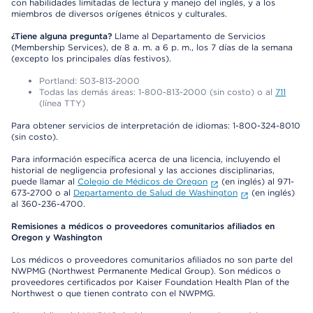
con habilidades limitadas de lectura y manejo del inglés, y a los
miembros de diversos orígenes étnicos y culturales.
¿Tiene alguna pregunta?
Llame al Departamento de Servicios
(Membership Services), de 8 a. m. a 6 p. m., los 7 días de la semana
(excepto los principales días festivos).
Portland: 503-813-2000
Todas las demás áreas: 1-800-813-2000 (sin costo) o al
711
(línea TTY)
Para obtener servicios de interpretación de idiomas: 1-800-324-8010
(sin costo).
Para información específica acerca de una licencia, incluyendo el
historial de negligencia profesional y las acciones disciplinarias,
puede llamar al
Colegio de Médicos de Oregon
(en inglés) al 971-
673-2700 o al
Departamento de Salud de Washington
(en inglés)
al 360-236-4700.
Remisiones a médicos o proveedores comunitarios afiliados en
Oregon y Washington
Los médicos o proveedores comunitarios afiliados no son parte del
NWPMG (Northwest Permanente Medical Group). Son médicos o
proveedores certificados por Kaiser Foundation Health Plan of the
Northwest o que tienen contrato con el NWPMG.