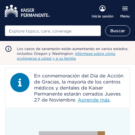
Menu
Inicie sesión
Buscar
Buscar
Los casos de sarampión están aumentando en varios estados,
incluidos Oregon y Washington.
Infórmese sobre cómo
protegerse a usted y a su familia
.
En conmemoración del Día de Acción
Information Alert
de Gracias, la mayoría de los centros
médicos y dentales de Kaiser
Permanente estarán cerrados Jueves
27 de Noviembre.
Aprende más
.