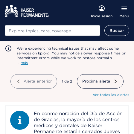
Menu
Inicie sesión
Buscar
Buscar
We're experiencing technical issues that may affect some
services on kp.org. You may notice slower response times or
intermittent errors while we work to restore normal s
…
más
Alerta anterior
mostrando
1
de
2
Próxima alerta
Ver todas las alertas
En conmemoración del Día de Acción
Information Alert
de Gracias, la mayoría de los centros
médicos y dentales de Kaiser
Permanente estarán cerrados Jueves