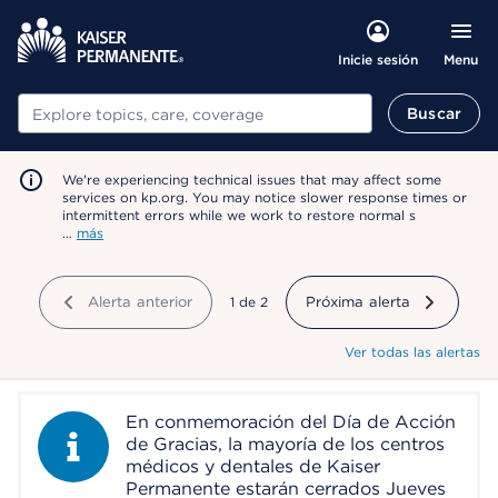
Menu
Inicie sesión
Buscar
Buscar
We're experiencing technical issues that may affect some
services on kp.org. You may notice slower response times or
intermittent errors while we work to restore normal s
…
más
Alerta anterior
mostrando
1
de
2
Próxima alerta
Ver todas las alertas
En conmemoración del Día de Acción
Information Alert
de Gracias, la mayoría de los centros
médicos y dentales de Kaiser
Permanente estarán cerrados Jueves