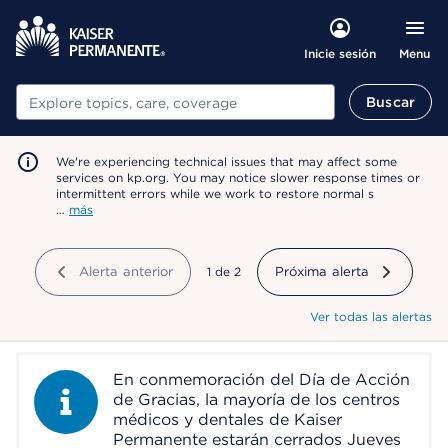
Menu
Inicie sesión
Buscar
Buscar
We're experiencing technical issues that may affect some
services on kp.org. You may notice slower response times or
intermittent errors while we work to restore normal s
…
más
Alerta anterior
mostrando
1
de
2
Próxima alerta
Ver todas las alertas
En conmemoración del Día de Acción
Information Alert
de Gracias, la mayoría de los centros
médicos y dentales de Kaiser
Permanente estarán cerrados Jueves