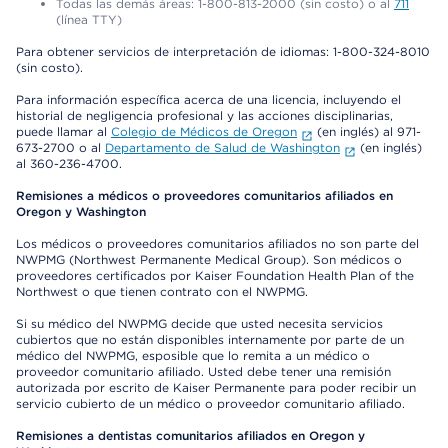
Todas las demás áreas: 1-800-813-2000 (sin costo) o al
711
(línea TTY)
Para obtener servicios de interpretación de idiomas: 1-800-324-8010
(sin costo).
Para información específica acerca de una licencia, incluyendo el
historial de negligencia profesional y las acciones disciplinarias,
puede llamar al
Colegio de Médicos de Oregon
(en inglés) al 971-
673-2700 o al
Departamento de Salud de Washington
(en inglés)
al 360-236-4700.
Remisiones a médicos o proveedores comunitarios afiliados en
Oregon y Washington
Los médicos o proveedores comunitarios afiliados no son parte del
NWPMG (Northwest Permanente Medical Group). Son médicos o
proveedores certificados por Kaiser Foundation Health Plan of the
Northwest o que tienen contrato con el NWPMG.
Si su médico del NWPMG decide que usted necesita servicios
cubiertos que no están disponibles internamente por parte de un
médico del NWPMG, esposible que lo remita a un médico o
proveedor comunitario afiliado. Usted debe tener una remisión
autorizada por escrito de Kaiser Permanente para poder recibir un
servicio cubierto de un médico o proveedor comunitario afiliado.
Remisiones a dentistas comunitarios afiliados en Oregon y