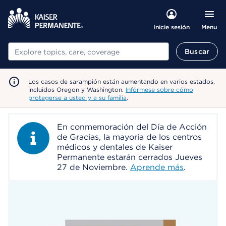
Menu
Inicie sesión
Buscar
Buscar
Los casos de sarampión están aumentando en varios estados,
incluidos Oregon y Washington.
Infórmese sobre cómo
protegerse a usted y a su familia
.
En conmemoración del Día de Acción
Information Alert
de Gracias, la mayoría de los centros
médicos y dentales de Kaiser
Permanente estarán cerrados Jueves
27 de Noviembre.
Aprende más
.