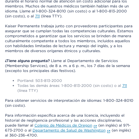
durante el horario normal de atención sin costo adicional para los
miembros. Muchos de nuestros médicos también hablan más de un
idioma. Llame al 1-800-324-8010 (sin costo) o al 1-800-813-2000
(sin costo), o al
711
(línea TTY).
Kaiser Permanente trabaja junto con proveedores participantes para
asegurar que se cumplan todas las competencias culturales. Estamos
comprometidos a garantizar que los servicios se brinden de manera
culturalmente competente a todos los miembros, incluidos aquellos
con habilidades limitadas de lectura y manejo del inglés, y a los
miembros de diversos orígenes étnicos y culturales.
¿Tiene alguna pregunta?
Llame al Departamento de Servicios
(Membership Services), de 8 a. m. a 6 p. m., los 7 días de la semana
(excepto los principales días festivos).
Portland: 503-813-2000
Todas las demás áreas: 1-800-813-2000 (sin costo) o al
711
(línea TTY)
Para obtener servicios de interpretación de idiomas: 1-800-324-8010
(sin costo).
Para información específica acerca de una licencia, incluyendo el
historial de negligencia profesional y las acciones disciplinarias,
puede llamar al
Colegio de Médicos de Oregon
(en inglés) al 971-
673-2700 o al
Departamento de Salud de Washington
(en inglés)
al 360-236-4700.