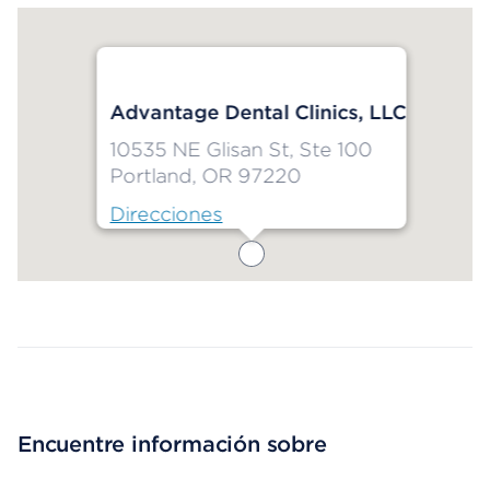
Advantage Dental Clinics, LLC
10535 NE Glisan St, Ste 100
Portland, OR 97220
Direcciones
Map ends
Encuentre información sobre