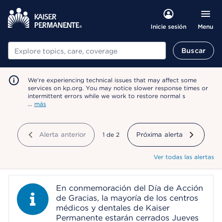
Menu
Inicie sesión
Buscar
Buscar
We're experiencing technical issues that may affect some
services on kp.org. You may notice slower response times or
intermittent errors while we work to restore normal s
…
más
Alerta anterior
mostrando
1
de
2
Próxima alerta
Ver todas las alertas
En conmemoración del Día de Acción
Information Alert
de Gracias, la mayoría de los centros
médicos y dentales de Kaiser
Permanente estarán cerrados Jueves