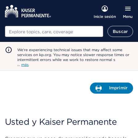
Menu
Inicie sesión
Buscar
Buscar
We're experiencing technical issues that may affect some
services on kp.org. You may notice slower response times or
intermittent errors while we work to restore normal s
…
más
Imprimir
A
b
r
e
Usted y Kaiser Permanente
u
n
C
u