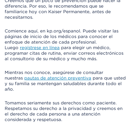
Creemos que un poco de prevención puede hacer la
a
diferencia. Por eso, le recomendamos que se
d
familiarice hoy con Kaiser Permanente, antes de
necesitarnos.
r
o
d
Comience aquí, en kp.org/espanol. Puede visitar las
e
páginas de inicio de los médicos para conocer el
D
enfoque de atención de cada profesional.
i
Luego
regístrese en línea
para elegir un médico,
á
programar citas de rutina, enviar correos electrónicos
l
al consultorio de su médico y mucho más.
o
g
Mientras nos conoce, asegúrese de consultar
o
nuestras
pautas de atención preventiva
para que usted
y su familia se mantengan saludables durante todo el
año.
Tomamos seriamente sus derechos como paciente.
Respetamos su derecho a la privacidad y creemos en
el derecho de cada persona a una atención
considerada y respetuosa.