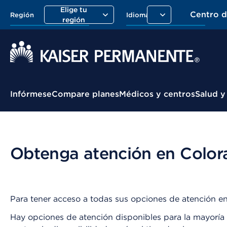
Elige tu
Centro 
Región
Idioma
región
Menú contextual
Infórmese
Compare planes
Médicos y centros
Salud y
Obtenga atención en Color
Para tener acceso a todas sus opciones de atención en
Hay opciones de atención disponibles para la mayoría