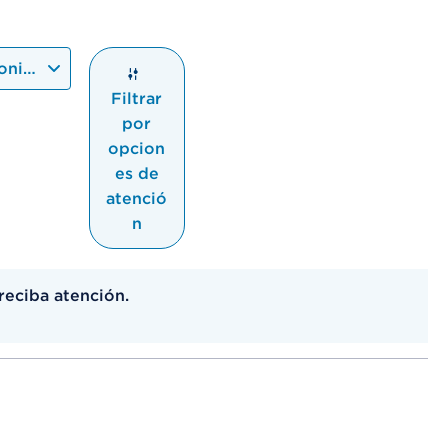
onible más próxima
Filtrar
por
opcion
es de
atenció
n
reciba atención.