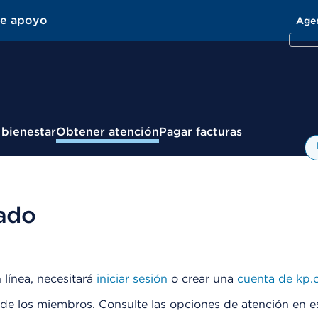
de apoyo
Age
 bienestar
Obtener atención
Pagar facturas
ado
 línea, necesitará
iniciar sesión
o crear una
cuenta de kp.o
 de los miembros. Consulte las opciones de atención en e