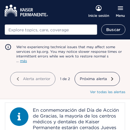
Menu
Inicie sesión
Buscar
Buscar
We're experiencing technical issues that may affect some
services on kp.org. You may notice slower response times or
intermittent errors while we work to restore normal s
…
más
Alerta anterior
mostrando
1
de
2
Próxima alerta
Ver todas las alertas
En conmemoración del Día de Acción
Information Alert
de Gracias, la mayoría de los centros
médicos y dentales de Kaiser
Permanente estarán cerrados Jueves