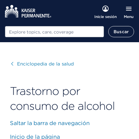
Menu
Inicie sesión
Buscar
Buscar
Visitar
Enciclopedia de la salud
Trastorno por
consumo de alcohol
Saltar la barra de navegación
Inicio de la página