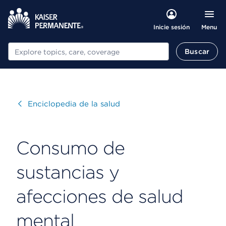
Menu
Inicie sesión
Buscar
Buscar
Visitar
Enciclopedia de la salud
Consumo de
sustancias y
afecciones de salud
mental