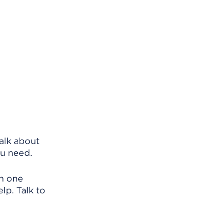
alk about
ou need.
an one
lp. Talk to