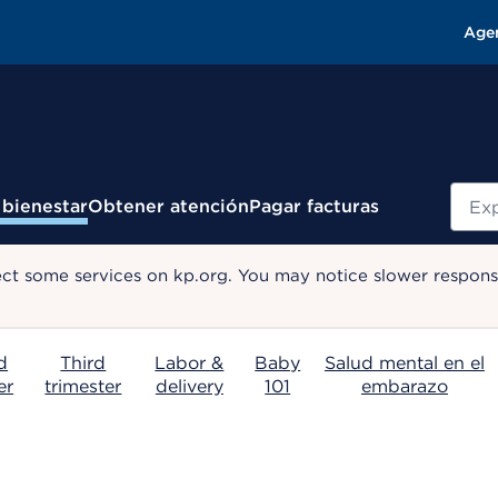
Age
Busc
 bienestar
Obtener atención
Pagar facturas
ect some services on kp.org. You may notice slower response
d
Third
Labor &
Baby
Salud mental en el
er
trimester
delivery
101
embarazo