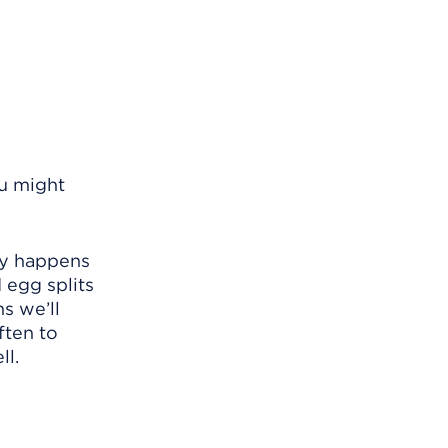
ou might
ncy happens
d egg splits
s we’ll
ften to
ll.