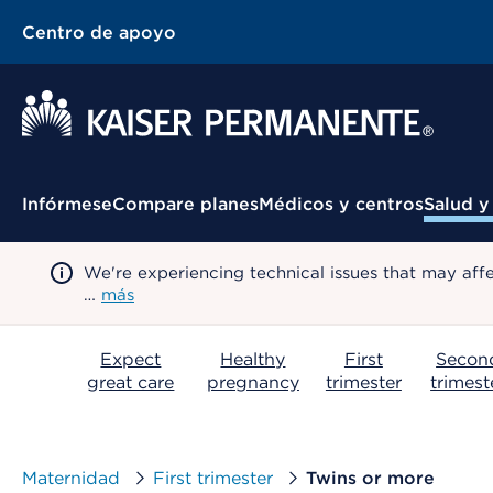
Centro de apoyo
Menú contextual
Infórmese
Compare planes
Médicos y centros
Salud y
We're experiencing technical issues that may aff
…
más
Expect
Healthy
First
Secon
great care
pregnancy
trimester
trimest
Maternidad
First trimester
Twins or more