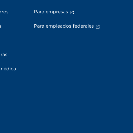
bros
Para empresas
s
Para empleados federales
uras
 médica