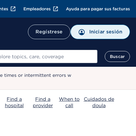
ntes
Empleadores
Ayuda para pagar sus facturas
Regístrese
Iniciar sesión
ar
Buscar
 times or intermittent errors w
Find a
Find a
When to
Cuidados de
hospital
provider
call
doula