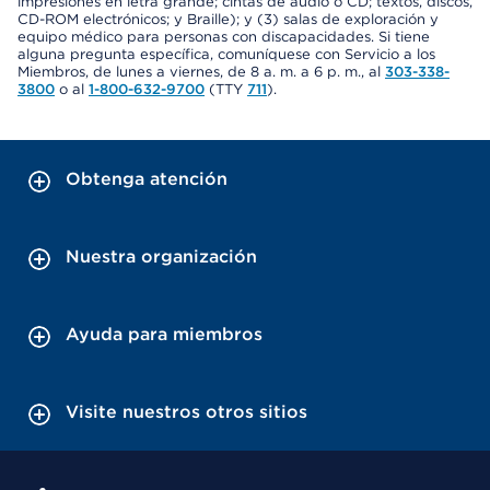
impresiones en letra grande; cintas de audio o CD; textos, discos,
CD-ROM electrónicos; y Braille); y (3) salas de exploración y
equipo médico para personas con discapacidades. Si tiene
alguna pregunta específica, comuníquese con Servicio a los
Miembros, de lunes a viernes, de 8 a. m. a 6 p. m., al
303-338-
3800
o al
1-800-632-9700
(TTY
711
).
Obtenga atención
Nuestra organización
Ayuda para miembros
Visite nuestros otros sitios