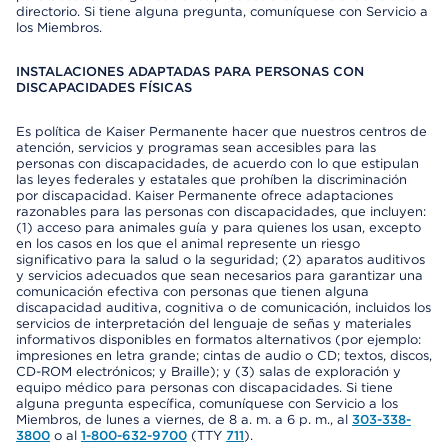
directorio. Si tiene alguna pregunta, comuníquese con Servicio a
los Miembros.
INSTALACIONES ADAPTADAS PARA PERSONAS CON
DISCAPACIDADES FÍSICAS
Es política de Kaiser Permanente hacer que nuestros centros de
atención, servicios y programas sean accesibles para las
personas con discapacidades, de acuerdo con lo que estipulan
las leyes federales y estatales que prohíben la discriminación
por discapacidad. Kaiser Permanente ofrece adaptaciones
razonables para las personas con discapacidades, que incluyen:
(1) acceso para animales guía y para quienes los usan, excepto
en los casos en los que el animal represente un riesgo
significativo para la salud o la seguridad; (2) aparatos auditivos
y servicios adecuados que sean necesarios para garantizar una
comunicación efectiva con personas que tienen alguna
discapacidad auditiva, cognitiva o de comunicación, incluidos los
servicios de interpretación del lenguaje de señas y materiales
informativos disponibles en formatos alternativos (por ejemplo:
impresiones en letra grande; cintas de audio o CD; textos, discos,
CD-ROM electrónicos; y Braille); y (3) salas de exploración y
equipo médico para personas con discapacidades. Si tiene
alguna pregunta específica, comuníquese con Servicio a los
Miembros, de lunes a viernes, de 8 a. m. a 6 p. m., al
303-338-
3800
o al
1-800-632-9700
(TTY
711
).