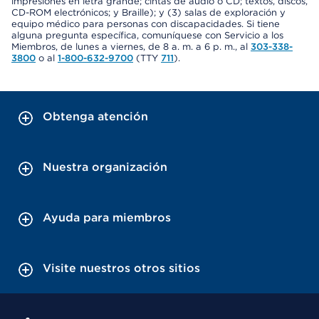
impresiones en letra grande; cintas de audio o CD; textos, discos,
CD-ROM electrónicos; y Braille); y (3) salas de exploración y
equipo médico para personas con discapacidades. Si tiene
alguna pregunta específica, comuníquese con Servicio a los
Miembros, de lunes a viernes, de 8 a. m. a 6 p. m., al
303-338-
3800
o al
1-800-632-9700
(TTY
711
).
Obtenga atención
Nuestra organización
Ayuda para miembros
Visite nuestros otros sitios