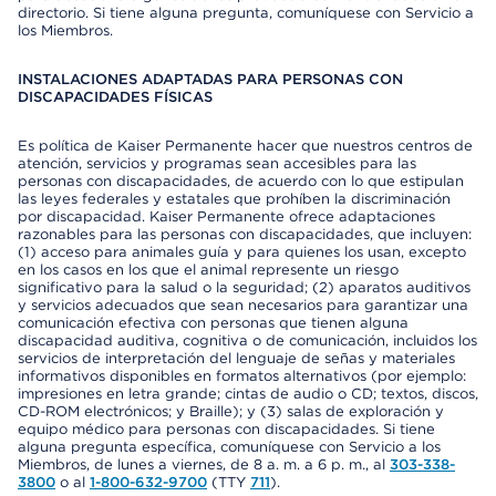
directorio. Si tiene alguna pregunta, comuníquese con Servicio a
los Miembros.
INSTALACIONES ADAPTADAS PARA PERSONAS CON
DISCAPACIDADES FÍSICAS
Es política de Kaiser Permanente hacer que nuestros centros de
atención, servicios y programas sean accesibles para las
personas con discapacidades, de acuerdo con lo que estipulan
las leyes federales y estatales que prohíben la discriminación
por discapacidad. Kaiser Permanente ofrece adaptaciones
razonables para las personas con discapacidades, que incluyen:
(1) acceso para animales guía y para quienes los usan, excepto
en los casos en los que el animal represente un riesgo
significativo para la salud o la seguridad; (2) aparatos auditivos
y servicios adecuados que sean necesarios para garantizar una
comunicación efectiva con personas que tienen alguna
discapacidad auditiva, cognitiva o de comunicación, incluidos los
servicios de interpretación del lenguaje de señas y materiales
informativos disponibles en formatos alternativos (por ejemplo:
impresiones en letra grande; cintas de audio o CD; textos, discos,
CD-ROM electrónicos; y Braille); y (3) salas de exploración y
equipo médico para personas con discapacidades. Si tiene
alguna pregunta específica, comuníquese con Servicio a los
Miembros, de lunes a viernes, de 8 a. m. a 6 p. m., al
303-338-
3800
o al
1-800-632-9700
(TTY
711
).