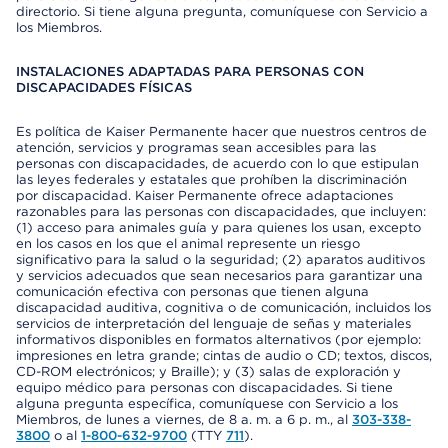
directorio. Si tiene alguna pregunta, comuníquese con Servicio a
los Miembros.
INSTALACIONES ADAPTADAS PARA PERSONAS CON
DISCAPACIDADES FÍSICAS
Es política de Kaiser Permanente hacer que nuestros centros de
atención, servicios y programas sean accesibles para las
personas con discapacidades, de acuerdo con lo que estipulan
las leyes federales y estatales que prohíben la discriminación
por discapacidad. Kaiser Permanente ofrece adaptaciones
razonables para las personas con discapacidades, que incluyen:
(1) acceso para animales guía y para quienes los usan, excepto
en los casos en los que el animal represente un riesgo
significativo para la salud o la seguridad; (2) aparatos auditivos
y servicios adecuados que sean necesarios para garantizar una
comunicación efectiva con personas que tienen alguna
discapacidad auditiva, cognitiva o de comunicación, incluidos los
servicios de interpretación del lenguaje de señas y materiales
informativos disponibles en formatos alternativos (por ejemplo:
impresiones en letra grande; cintas de audio o CD; textos, discos,
CD-ROM electrónicos; y Braille); y (3) salas de exploración y
equipo médico para personas con discapacidades. Si tiene
alguna pregunta específica, comuníquese con Servicio a los
Miembros, de lunes a viernes, de 8 a. m. a 6 p. m., al
303-338-
3800
o al
1-800-632-9700
(TTY
711
).