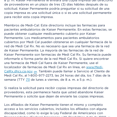
8 p. m. Kaiser Permanente le enviará una copia impresa del directorio
de proveedores en un plazo de tres (3) días hábiles después de su
solicitud. Kaiser Permanente podría preguntar si su solicitud de una
copia impresa es una solicitud única o si es una solicitud permanente
para recibir esta copia impresa.
Miembros de Medi-Cal: Este directorio incluye las farmacias para
pacientes ambulatorios de Kaiser Permanente. En estas farmacias, se
puede obtener cualquier medicamento cubierto por Kaiser
Permanente. Los medicamentos para pacientes ambulatorios
cubiertos por Medi Cal pueden obtenerse en cualquier farmacia de la
red de Medi Cal Rx. No es necesario que sea una farmacia de la red
de Kaiser Permanente. La mayoría de las farmacias de la red de
Kaiser Permanente son farmacias de Medi Cal Rx. Su farmacia puede
informarle si forma parte de la red Medi Cal Rx. Si quiere encontrar
una farmacia de Medi Cal fuera de Kaiser Permanente, use el
localizador de farmacias de Medi Cal Rx en línea, en
www.Medi-
CalRx.dhcs.ca.gov
. También puede llamar a Servicio al Cliente de
Medi Cal Rx, al 1-800-977-2273, las 24 horas del día, los 7 días de la
semana (TTY
711
de lunes a viernes, de 8 a. m. a 5 p. m.).
Si realiza la solicitud para recibir copias impresas del directorio de
proveedores, esta permanece hasta que usted abandone Kaiser
Permanente o solicite que dejen de enviarle las copias impresas.
Los afiliados de Kaiser Permanente tienen el mismo y completo
acceso a los servicios cubiertos, incluidos los afiliados con alguna
discapacidad, como lo exige la Ley Federal de Americanos con