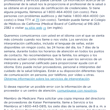
proveedores y servicios puede cambiar. La información acerca de un
profesional de la salud nos la proporciona el profesional de la salud o
se obtiene en el proceso de certificación de credenciales. Si tiene
alguna pregunta, llámenos al 1-800-464-4000 (sin costo). Para
personas con problemas auditivos y del habla: 1-800-464-4000 (sin
costo) o línea TTY al
711
(sin costo). También puede llamar al Colegio
de Médicos de California (Medical Board of California) al 916-263-
2382 o visitar
su sitio web
(en inglés).
Queremos comunicarnos con usted en el idioma con el que se sienta
más cómodo cuando nos llame o nos visite. Los servicios de
interpretación calificados, incluido el lenguaje de señas, están
disponibles sin ningún costo, las 24 horas del día, los 7 días de la
semana, durante todos los horarios de atención en todos los puntos
de contacto. No recomendamos que la familia, los amigos o los
menores actúen como intérpretes. Solo se usan los servicios de un
intérprete y personal calificado para proporcionar ayuda con el
idioma. Esto puede incluir proveedores, personal e intérpretes del
cuidado de la salud bilingües. Están a su disposición diferentes tipos
de comunicación: en persona, por teléfono, por video u otras.
Obtenga información sobre los servicios de interpretación
.
Si desea reportar un posible error con la información de un
proveedor o un centro de atención,
comuníquese con nosotros
.
Miembro de Medicare: Para solicitar una copia impresa del directorio
de proveedores de Kaiser Permanente, llame a Servicio a los
Miembros al 1-800-443-0815, los siete días de la semana, de 8 a. m. a