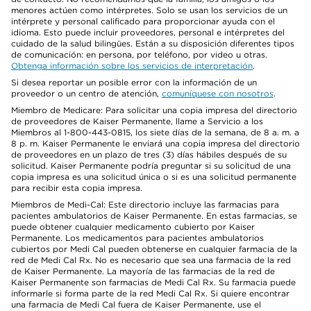
menores actúen como intérpretes. Solo se usan los servicios de un
intérprete y personal calificado para proporcionar ayuda con el
idioma. Esto puede incluir proveedores, personal e intérpretes del
cuidado de la salud bilingües. Están a su disposición diferentes tipos
de comunicación: en persona, por teléfono, por video u otras.
Obtenga información sobre los servicios de interpretación
.
Si desea reportar un posible error con la información de un
proveedor o un centro de atención,
comuníquese con nosotros
.
Miembro de Medicare: Para solicitar una copia impresa del directorio
de proveedores de Kaiser Permanente, llame a Servicio a los
Miembros al 1-800-443-0815, los siete días de la semana, de 8 a. m. a
8 p. m. Kaiser Permanente le enviará una copia impresa del directorio
de proveedores en un plazo de tres (3) días hábiles después de su
solicitud. Kaiser Permanente podría preguntar si su solicitud de una
copia impresa es una solicitud única o si es una solicitud permanente
para recibir esta copia impresa.
Miembros de Medi-Cal: Este directorio incluye las farmacias para
pacientes ambulatorios de Kaiser Permanente. En estas farmacias, se
puede obtener cualquier medicamento cubierto por Kaiser
Permanente. Los medicamentos para pacientes ambulatorios
cubiertos por Medi Cal pueden obtenerse en cualquier farmacia de la
red de Medi Cal Rx. No es necesario que sea una farmacia de la red
de Kaiser Permanente. La mayoría de las farmacias de la red de
Kaiser Permanente son farmacias de Medi Cal Rx. Su farmacia puede
informarle si forma parte de la red Medi Cal Rx. Si quiere encontrar
una farmacia de Medi Cal fuera de Kaiser Permanente, use el