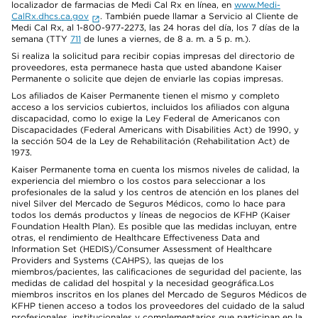
localizador de farmacias de Medi Cal Rx en línea, en
www.Medi-
CalRx.dhcs.ca.gov
. También puede llamar a Servicio al Cliente de
Medi Cal Rx, al 1-800-977-2273, las 24 horas del día, los 7 días de la
semana (TTY
711
de lunes a viernes, de 8 a. m. a 5 p. m.).
Si realiza la solicitud para recibir copias impresas del directorio de
proveedores, esta permanece hasta que usted abandone Kaiser
Permanente o solicite que dejen de enviarle las copias impresas.
Los afiliados de Kaiser Permanente tienen el mismo y completo
acceso a los servicios cubiertos, incluidos los afiliados con alguna
discapacidad, como lo exige la Ley Federal de Americanos con
Discapacidades (Federal Americans with Disabilities Act) de 1990, y
la sección 504 de la Ley de Rehabilitación (Rehabilitation Act) de
1973.
Kaiser Permanente toma en cuenta los mismos niveles de calidad, la
experiencia del miembro o los costos para seleccionar a los
profesionales de la salud y los centros de atención en los planes del
nivel Silver del Mercado de Seguros Médicos, como lo hace para
todos los demás productos y líneas de negocios de KFHP (Kaiser
Foundation Health Plan). Es posible que las medidas incluyan, entre
otras, el rendimiento de Healthcare Effectiveness Data and
Information Set (HEDIS)/Consumer Assessment of Healthcare
Providers and Systems (CAHPS), las quejas de los
miembros/pacientes, las calificaciones de seguridad del paciente, las
medidas de calidad del hospital y la necesidad geográfica.Los
miembros inscritos en los planes del Mercado de Seguros Médicos de
KFHP tienen acceso a todos los proveedores del cuidado de la salud
profesionales, institucionales y complementarios que participan en la