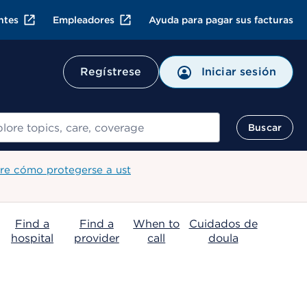
ntes
Empleadores
Ayuda para pagar sus facturas
Regístrese
Iniciar sesión
ar
Buscar
re cómo protegerse a ust
Find a
Find a
When to
Cuidados de
hospital
provider
call
doula