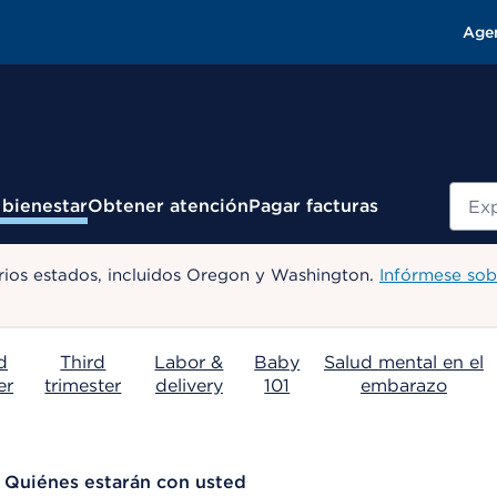
Age
Busc
 bienestar
Obtener atención
Pagar facturas
ios estados, incluidos Oregon y Washington.
Infórmese sob
d
Third
Labor &
Baby
Salud mental en el
er
trimester
delivery
101
embarazo
Quiénes estarán con usted