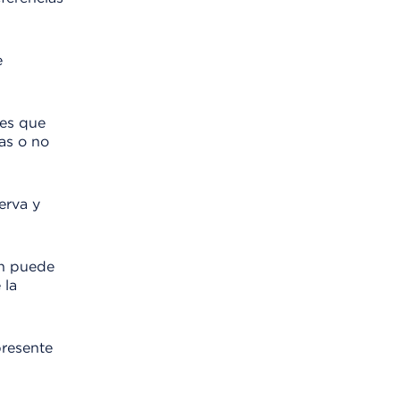
e
ces que
as o no
erva y
ón puede
 la
presente