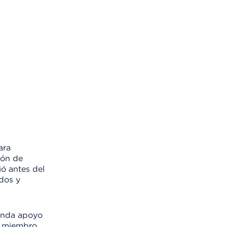
ara
ión de
ió antes del
dos y
rinda apoyo
vo miembro