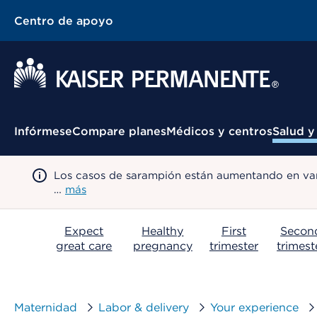
Centro de apoyo
Menú contextual
Infórmese
Compare planes
Médicos y centros
Salud y
Los casos de sarampión están aumentando en var
…
más
Expect
Healthy
First
Secon
great care
pregnancy
trimester
trimest
Maternidad
Labor & delivery
Your experience