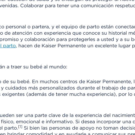
nvenidas. Colaborar para tener una comunicación respetu
 personal o partera, y el equipo de parto están conect
ipo de atención con experiencia que conoce su historial m
romiso y colaboración para protegerles a usted y a su b
l parto
, hacen de Kaiser Permanente un excelente lugar p
án a traer su bebé al mundo:
o de su bebé. En muchos centros de Kaiser Permanente, 
n y cuidados más personalizados durante el trabajo de pa
 exigentes (además de tener mucha experiencia), por lo 
eden ser una parte clave de la experiencia del nacimien
ísico, emocional e informativo. Si desea incorporar una 
[1]
l parto.
Si bien las personas de apoyo no toman decisio
e en brindar comodidad y en ayudarle a comunicar sus pre