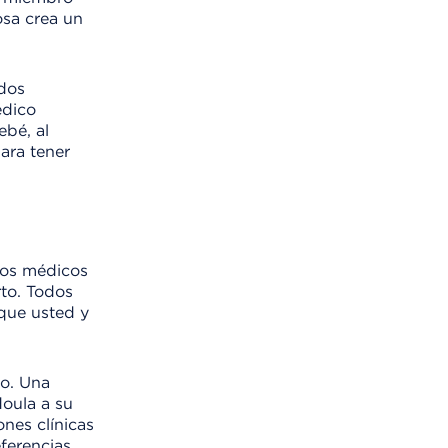
osa crea un
ados
édico
ebé, al
ara tener
los médicos
rto. Todos
que usted y
to. Una
doula a su
nes clínicas
ferencias