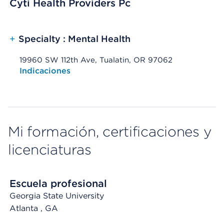
Cyti Health Providers Pc
+
Specialty : Mental Health
19960 SW 112th Ave, Tualatin, OR 97062
Opens native map application on mobile devices
Indicaciones
Mi formación, certificaciones y
licenciaturas
Escuela profesional
Georgia State University
Atlanta
, GA