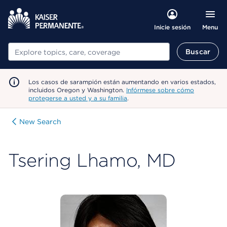
Menu
Inicie sesión
Buscar
Buscar
Los casos de sarampión están aumentando en varios estados,
incluidos Oregon y Washington.
Infórmese sobre cómo
protegerse a usted y a su familia
.
New Search
Tsering Lhamo, MD