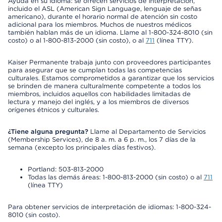
Ayuda en su idioma: se ofrecen servicios de interpretación,
incluido el ASL (American Sign Language, lenguaje de señas
americano), durante el horario normal de atención sin costo
adicional para los miembros. Muchos de nuestros médicos
también hablan más de un idioma. Llame al 1-800-324-8010 (sin
costo) o al 1-800-813-2000 (sin costo), o al
711
(línea TTY).
Kaiser Permanente trabaja junto con proveedores participantes
para asegurar que se cumplan todas las competencias
culturales. Estamos comprometidos a garantizar que los servicios
se brinden de manera culturalmente competente a todos los
miembros, incluidos aquellos con habilidades limitadas de
lectura y manejo del inglés, y a los miembros de diversos
orígenes étnicos y culturales.
¿Tiene alguna pregunta?
Llame al Departamento de Servicios
(Membership Services), de 8 a. m. a 6 p. m., los 7 días de la
semana (excepto los principales días festivos).
Portland: 503-813-2000
Todas las demás áreas: 1-800-813-2000 (sin costo) o al
711
(línea TTY)
Para obtener servicios de interpretación de idiomas: 1-800-324-
8010 (sin costo).