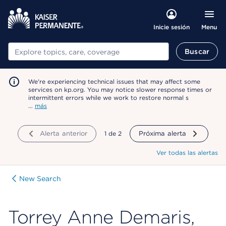
Menu
Inicie sesión
Buscar
Buscar
We're experiencing technical issues that may affect some
services on kp.org. You may notice slower response times or
intermittent errors while we work to restore normal s
…
más
Alerta anterior
mostrando
1
de
2
Próxima alerta
Ver todas las alertas
New Search
Torrey Anne Demaris,