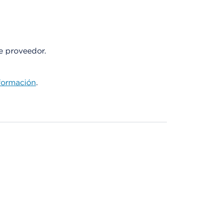
te proveedor.
formación
.