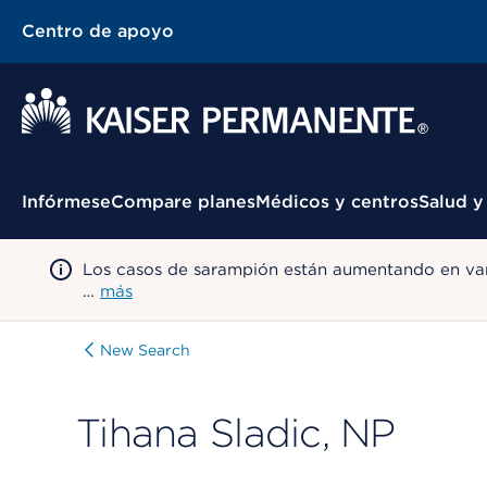
Centro de apoyo
Menú contextual
Infórmese
Compare planes
Médicos y centros
Salud y
Los casos de sarampión están aumentando en var
…
más
New Search
Tihana Sladic, NP