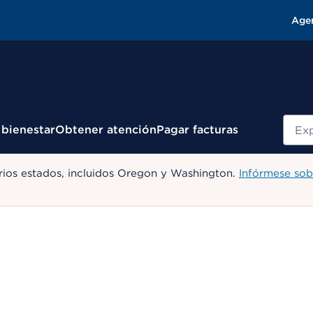
Age
Busc
 bienestar
Obtener atención
Pagar facturas
ios estados, incluidos Oregon y Washington.
Infórmese sob