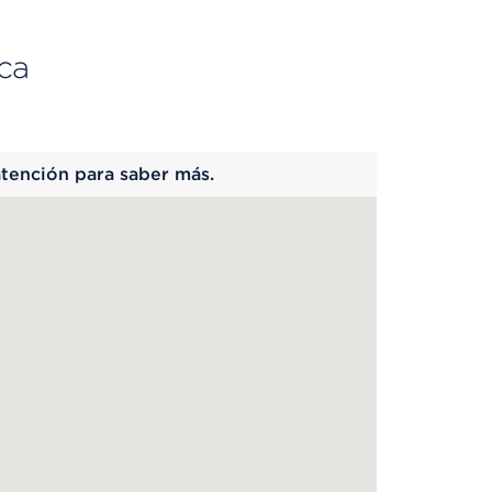
ca
 begins
atención para saber más.