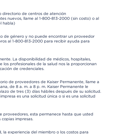
 directorio de centros de atención
tes nuevos, llame al 1-800-813-2000 (sin costo) o al
l habla)
to de género y no puede encontrar un proveedor
bros al 1-800-813-2000 para recibir ayuda para
mente. La disponibilidad de médicos, hospitales,
 los profesionales de la salud nos la proporcionan
icación de credenciales.
ctorio de proveedores de Kaiser Permanente, llame a
mana, de 8 a. m. a 8 p. m. Kaiser Permanente le
azo de tres (3) días hábiles después de su solicitud.
mpresa es una solicitud única o si es una solicitud
io de proveedores, esta permanece hasta que usted
 copias impresas.
 la experiencia del miembro o los costos para