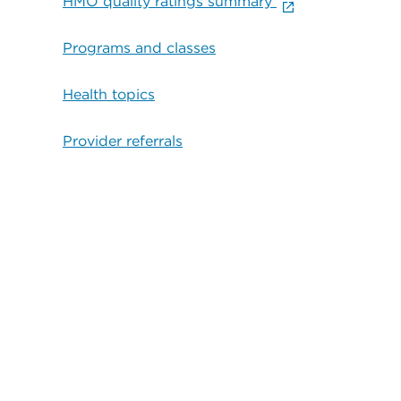
HMO quality ratings summary
Programs and classes
Health topics
Provider referrals