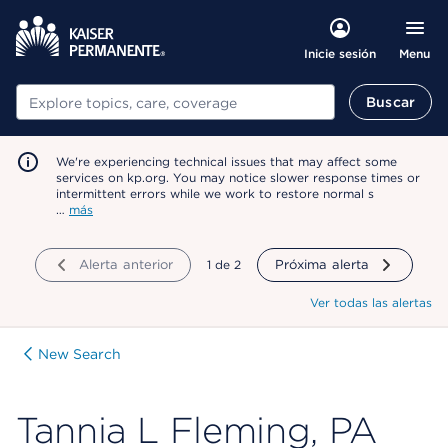
Menu
Inicie sesión
Buscar
Buscar
We're experiencing technical issues that may affect some
services on kp.org. You may notice slower response times or
intermittent errors while we work to restore normal s
…
más
Alerta anterior
mostrando
1
de
2
Próxima alerta
Ver todas las alertas
New Search
Tannia L Fleming, PA