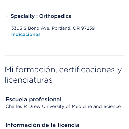
+
Specialty : Orthopedics
3303 S Bond Ave, Portland, OR 97239
Opens native map application on mobile devices
Indicaciones
Mi formación, certificaciones y
licenciaturas
Escuela profesional
Charles R Drew University of Medicine and Science
Información de la licencia