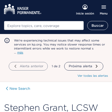
Menu
Inicie sesión
Buscar
Buscar
We're experiencing technical issues that may affect some
services on kp.org. You may notice slower response times or
intermittent errors while we work to restore normal s
…
más
Alerta anterior
mostrando
1
de
2
Próxima alerta
Ver todas las alertas
New Search
Stephen Grant, LCSW