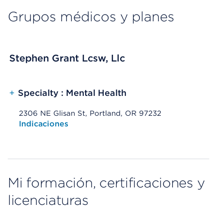
Grupos médicos y planes
Stephen Grant Lcsw, Llc
+
Specialty : Mental Health
2306 NE Glisan St, Portland, OR 97232
Opens native map application on mobile devices
Indicaciones
Mi formación, certificaciones y
licenciaturas