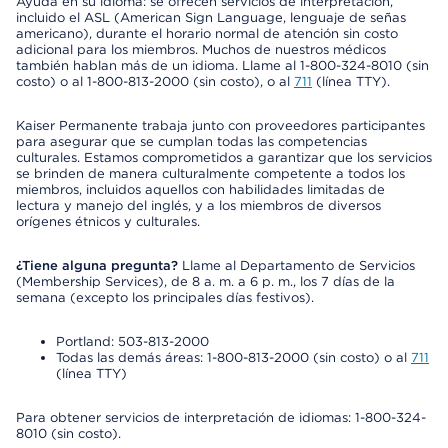
Ayuda en su idioma: se ofrecen servicios de interpretación,
incluido el ASL (American Sign Language, lenguaje de señas
americano), durante el horario normal de atención sin costo
adicional para los miembros. Muchos de nuestros médicos
también hablan más de un idioma. Llame al 1-800-324-8010 (sin
costo) o al 1-800-813-2000 (sin costo), o al
711
(línea TTY).
Kaiser Permanente trabaja junto con proveedores participantes
para asegurar que se cumplan todas las competencias
culturales. Estamos comprometidos a garantizar que los servicios
se brinden de manera culturalmente competente a todos los
miembros, incluidos aquellos con habilidades limitadas de
lectura y manejo del inglés, y a los miembros de diversos
orígenes étnicos y culturales.
¿Tiene alguna pregunta?
Llame al Departamento de Servicios
(Membership Services), de 8 a. m. a 6 p. m., los 7 días de la
semana (excepto los principales días festivos).
Portland: 503-813-2000
Todas las demás áreas: 1-800-813-2000 (sin costo) o al
711
(línea TTY)
Para obtener servicios de interpretación de idiomas: 1-800-324-
8010 (sin costo).