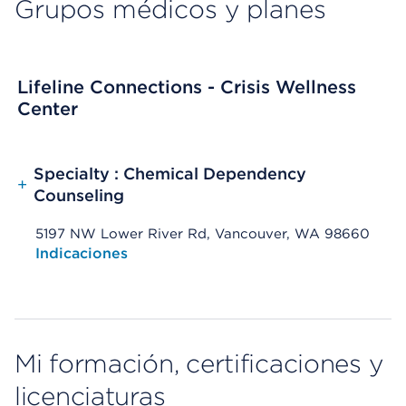
Grupos médicos y planes
Lifeline Connections - Crisis Wellness
Center
Specialty : Chemical Dependency
+
Counseling
5197 NW Lower River Rd, Vancouver, WA 98660
Opens native map application on mobile devices
Indicaciones
Mi formación, certificaciones y
licenciaturas