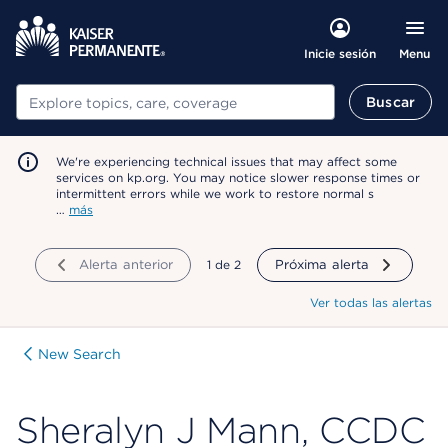
Menu
Inicie sesión
Buscar
Buscar
We're experiencing technical issues that may affect some
services on kp.org. You may notice slower response times or
intermittent errors while we work to restore normal s
…
más
Alerta anterior
mostrando
1
de
2
Próxima alerta
Ver todas las alertas
New Search
Sheralyn J Mann, CCDC