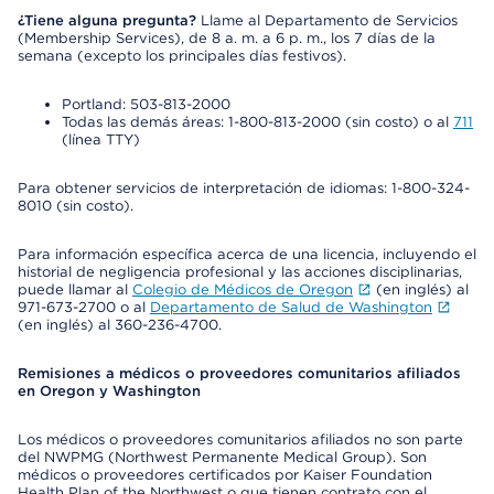
¿Tiene alguna pregunta?
Llame al Departamento de Servicios
(Membership Services), de 8 a. m. a 6 p. m., los 7 días de la
semana (excepto los principales días festivos).
Portland: 503-813-2000
Todas las demás áreas: 1-800-813-2000 (sin costo) o al
711
(línea TTY)
Para obtener servicios de interpretación de idiomas: 1-800-324-
8010 (sin costo).
Para información específica acerca de una licencia, incluyendo el
historial de negligencia profesional y las acciones disciplinarias,
puede llamar al
Colegio de Médicos de Oregon
(en inglés) al
971-673-2700 o al
Departamento de Salud de Washington
(en inglés) al 360-236-4700.
Remisiones a médicos o proveedores comunitarios afiliados
en Oregon y Washington
Los médicos o proveedores comunitarios afiliados no son parte
del NWPMG (Northwest Permanente Medical Group). Son
médicos o proveedores certificados por Kaiser Foundation
Health Plan of the Northwest o que tienen contrato con el