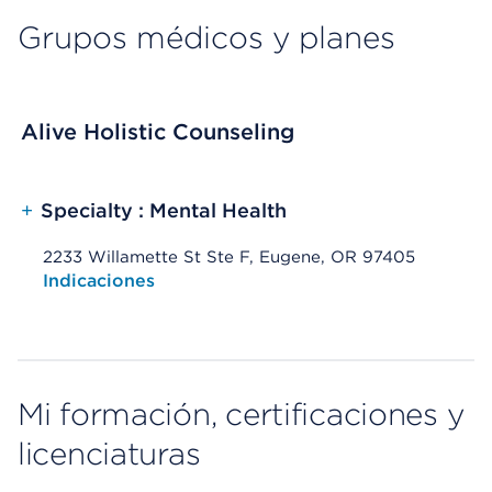
Grupos médicos y planes
Alive Holistic Counseling
+
Specialty : Mental Health
2233 Willamette St Ste F, Eugene, OR 97405
Opens native map application on mobile devices
Indicaciones
Mi formación, certificaciones y
licenciaturas