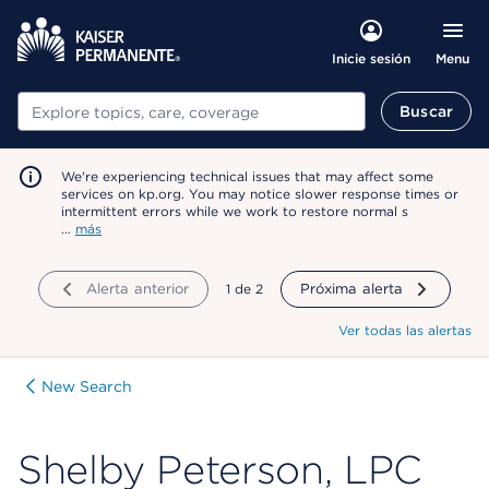
Menu
Inicie sesión
Buscar
Buscar
We're experiencing technical issues that may affect some
services on kp.org. You may notice slower response times or
intermittent errors while we work to restore normal s
…
más
Alerta anterior
mostrando
1
de
2
Próxima alerta
Ver todas las alertas
New Search
Shelby Peterson, LPC