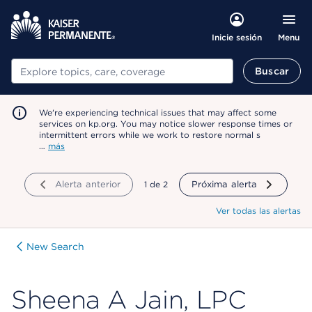
Menu
Inicie sesión
Buscar
Buscar
We're experiencing technical issues that may affect some
services on kp.org. You may notice slower response times or
intermittent errors while we work to restore normal s
…
más
Alerta anterior
mostrando
1
de
2
Próxima alerta
Ver todas las alertas
New Search
Sheena A Jain, LPC