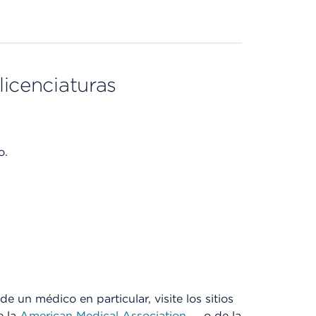
licenciaturas
o.
e un médico en particular, visite los sitios
e la
American Medical Association
o de la