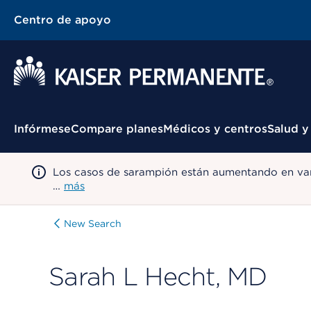
Centro de apoyo
Menú contextual
Infórmese
Compare planes
Médicos y centros
Salud y
Los casos de sarampión están aumentando en var
…
más
New Search
Sarah L Hecht, MD