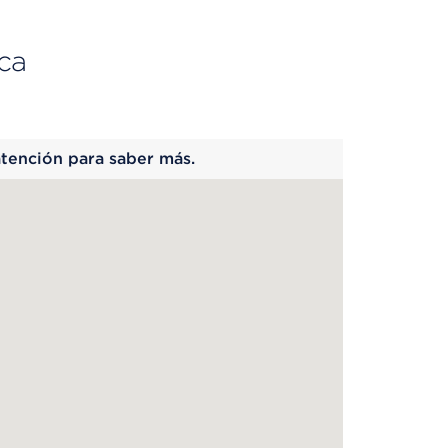
ca
 begins
atención para saber más.