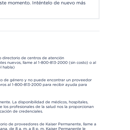
este momento. Inténtelo de nuevo más
 directorio de centros de atención
tes nuevos, llame al 1-800-813-2000 (sin costo) o al
l habla)
to de género y no puede encontrar un proveedor
bros al 1-800-813-2000 para recibir ayuda para
mente. La disponibilidad de médicos, hospitales,
 los profesionales de la salud nos la proporcionan
icación de credenciales.
ctorio de proveedores de Kaiser Permanente, llame a
mana, de 8 a. m. a 8 p. m. Kaiser Permanente le