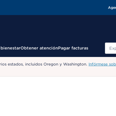
Age
Busc
 bienestar
Obtener atención
Pagar facturas
ios estados, incluidos Oregon y Washington.
Infórmese sob