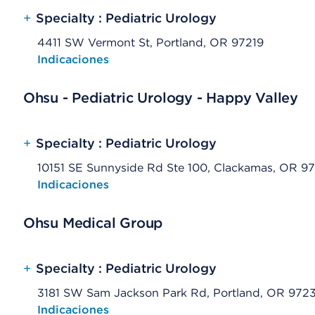
+
Specialty : Pediatric Urology
4411 SW Vermont St, Portland, OR 97219
Opens native map application on mobile devices
Indicaciones
Ohsu - Pediatric Urology - Happy Valley
+
Specialty : Pediatric Urology
10151 SE Sunnyside Rd Ste 100, Clackamas, OR 9
Opens native map application on mobile devices
Indicaciones
Ohsu Medical Group
+
Specialty : Pediatric Urology
3181 SW Sam Jackson Park Rd, Portland, OR 972
Opens native map application on mobile devices
Indicaciones