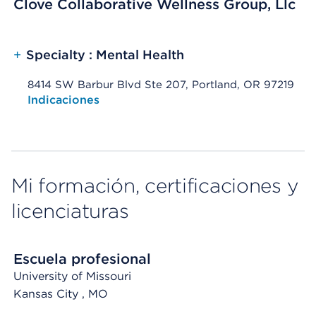
Clove Collaborative Wellness Group, Llc
+
Specialty : Mental Health
8414 SW Barbur Blvd Ste 207, Portland, OR 97219
Opens native map application on mobile devices
Indicaciones
Mi formación, certificaciones y
licenciaturas
Escuela profesional
University of Missouri
Kansas City
, MO