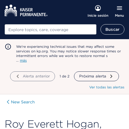
Menu
Inicie sesión
Buscar
Buscar
We're experiencing technical issues that may affect some
services on kp.org. You may notice slower response times or
intermittent errors while we work to restore normal s
…
más
Alerta anterior
mostrando
1
de
2
Próxima alerta
Ver todas las alertas
New Search
Roy Everett Hogan,