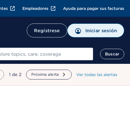
ntes
Empleadores
Ayuda para pagar sus facturas
Regístrese
Iniciar sesión
ar
Buscar
mostrando
1
de
2
Próxima alerta
Ver todas las alertas