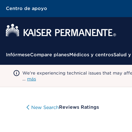
Centro de apoyo
Menú contextual
Infórmese
Compare planes
Médicos y centros
Salud y
We're experiencing technical issues that may aff
…
más
Reviews Ratings
New Search