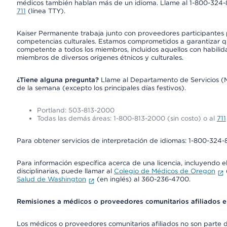
médicos también hablan más de un idioma. Llame al 1-800-324-801
711
(línea TTY).
Kaiser Permanente trabaja junto con proveedores participantes
competencias culturales. Estamos comprometidos a garantizar qu
competente a todos los miembros, incluidos aquellos con habilida
miembros de diversos orígenes étnicos y culturales.
¿Tiene alguna pregunta?
Llame al Departamento de Servicios (Mem
de la semana (excepto los principales días festivos).
Portland: 503-813-2000
Todas las demás áreas: 1-800-813-2000 (sin costo) o al
711
Para obtener servicios de interpretación de idiomas: 1-800-324-8
Para información específica acerca de una licencia, incluyendo el 
disciplinarias, puede llamar al
Colegio de Médicos de Oregon
Salud de Washington
(en inglés) al 360-236-4700.
Remisiones a médicos o proveedores comunitarios afiliados 
Los médicos o proveedores comunitarios afiliados no son part