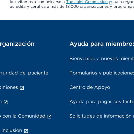
lo invitamos a comunicarse a
The Joint Commission
, una organ
acredita y certifica a más de 18,000 organizaciones y programa
rganización
Ayuda para miembro
Bienvenida a nuevos miem
guridad del paciente
Formularios y publicacione
piniones
Centro de Apoyo
n
Ayuda para pagar sus fact
 con la Comunidad
Solicitudes de información
 inclusión