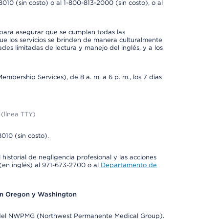
0 (sin costo) o al 1-800-813-2000 (sin costo), o al
 para asegurar que se cumplan todas las
e los servicios se brinden de manera culturalmente
des limitadas de lectura y manejo del inglés, y a los
bership Services), de 8 a. m. a 6 p. m., los 7 días
(línea TTY)
010 (sin costo).
historial de negligencia profesional y las acciones
(en inglés) al 971-673-2700 o al
Departamento de
en Oregon y Washington
e del NWPMG (Northwest Permanente Medical Group).