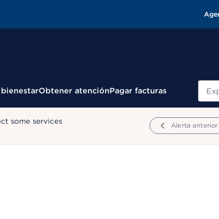
Age
Busc
 bienestar
Obtener atención
Pagar facturas
ect some services
Alerta anterior