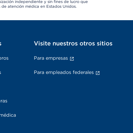
ización independiente y sin fines de lucro que
s de atención médica en Estados Unidos.
s
Visite nuestros otros sitios
bros
Para empresas
s
Para empleados federales
uras
 médica