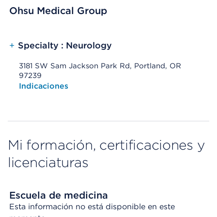
Ohsu Medical Group
+
Specialty : Neurology
3181 SW Sam Jackson Park Rd, Portland, OR
97239
Opens native map application on mobile devices
Indicaciones
Mi formación, certificaciones y
licenciaturas
Escuela de medicina
Esta información no está disponible en este