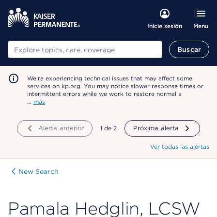
Menu
Inicie sesión
Buscar
Buscar
We're experiencing technical issues that may affect some
services on kp.org. You may notice slower response times or
intermittent errors while we work to restore normal s
…
más
Alerta anterior
mostrando
1
de
2
Próxima alerta
Ver todas las alertas
New Search
Pamala Hedglin, LCSW