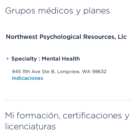
Grupos médicos y planes
Northwest Psychological Resources, Llc
+
Specialty : Mental Health
945 11th Ave Ste B, Longview, WA 98632
Opens native map application on mobile devices
Indicaciones
Mi formación, certificaciones y
licenciaturas