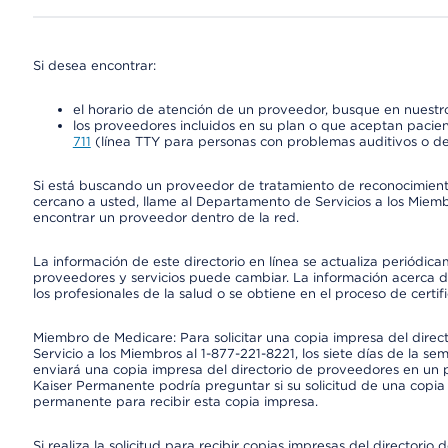
Si desea encontrar:
el horario de atención de un proveedor, busque en nuestro
los proveedores incluidos en su plan o que aceptan pacien
711
(línea TTY para personas con problemas auditivos o de
Si está buscando un proveedor de tratamiento de reconocimien
cercano a usted, llame al Departamento de Servicios a los Miem
encontrar un proveedor dentro de la red.
La información de este directorio en línea se actualiza periódica
proveedores y servicios puede cambiar. La información acerca de
los profesionales de la salud o se obtiene en el proceso de certif
Miembro de Medicare: Para solicitar una copia impresa del dire
Servicio a los Miembros al 1-877-221-8221, los siete días de la se
enviará una copia impresa del directorio de proveedores en un pl
Kaiser Permanente podría preguntar si su solicitud de una copia i
permanente para recibir esta copia impresa.
Si realiza la solicitud para recibir copias impresas del director