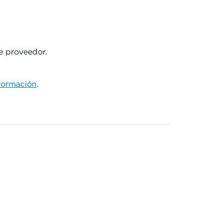
te proveedor.
formación
.