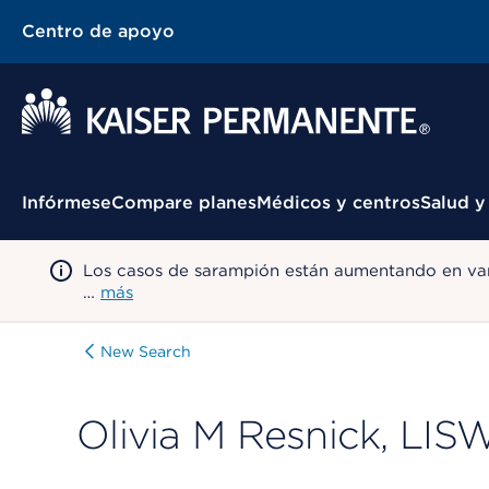
Centro de apoyo
Menú contextual
Infórmese
Compare planes
Médicos y centros
Salud y
Los casos de sarampión están aumentando en var
…
más
New Search
Olivia M Resnick, LIS