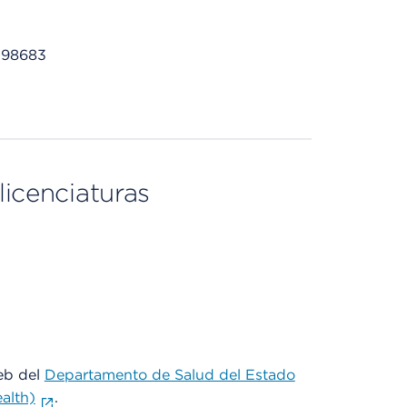
A 98683
licenciaturas
web del
Departamento de Salud del Estado
alth)
.