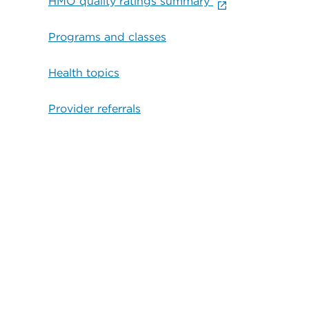
HMO quality ratings summary
Programs and classes
Health topics
Provider referrals