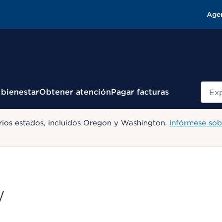
Age
Busc
 bienestar
Obtener atención
Pagar facturas
ios estados, incluidos Oregon y Washington.
Infórmese sob
W