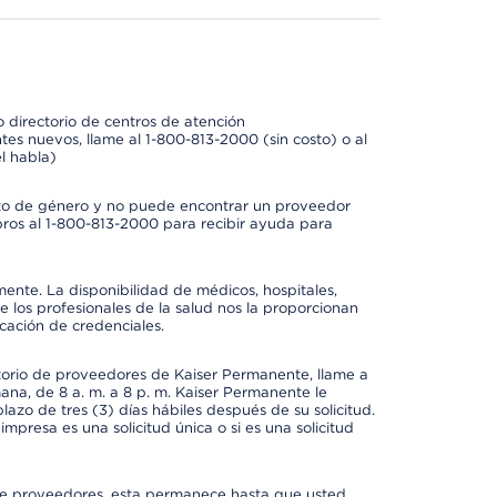
 directorio de centros de atención
tes nuevos, llame al 1-800-813-2000 (sin costo) o al
l habla)
to de género y no puede encontrar un proveedor
bros al 1-800-813-2000 para recibir ayuda para
mente. La disponibilidad de médicos, hospitales,
 los profesionales de la salud nos la proporcionan
icación de credenciales.
ctorio de proveedores de Kaiser Permanente, llame a
mana, de 8 a. m. a 8 p. m. Kaiser Permanente le
azo de tres (3) días hábiles después de su solicitud.
mpresa es una solicitud única o si es una solicitud
io de proveedores, esta permanece hasta que usted