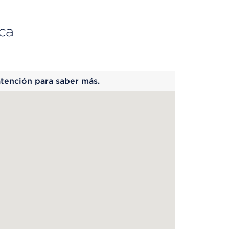
ca
 begins
atención para saber más.