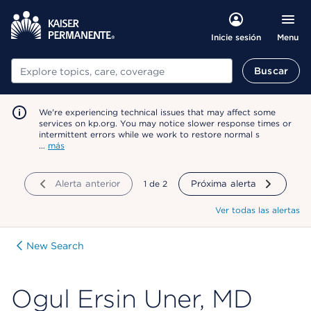
Menu
Inicie sesión
Buscar
Buscar
We're experiencing technical issues that may affect some
services on kp.org. You may notice slower response times or
intermittent errors while we work to restore normal s
…
más
Alerta anterior
mostrando
1
de
2
Próxima alerta
Ver todas las alertas
New Search
Ogul Ersin Uner, MD