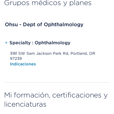
Grupos médicos y planes
Ohsu - Dept of Ophthalmology
+
Specialty : Ophthalmology
3181 SW Sam Jackson Park Rd, Portland, OR
97239
Opens native map application on mobile devices
Indicaciones
Mi formación, certificaciones y
licenciaturas