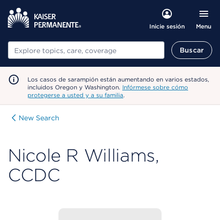
Menu
Inicie sesión
Buscar
Buscar
Los casos de sarampión están aumentando en varios estados,
incluidos Oregon y Washington.
Infórmese sobre cómo
protegerse a usted y a su familia
.
New Search
Nicole R Williams,
CCDC