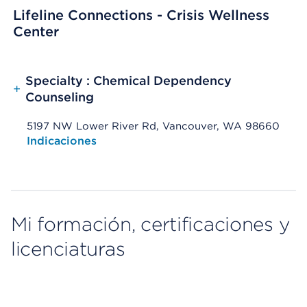
Lifeline Connections - Crisis Wellness
Center
Specialty : Chemical Dependency
+
Counseling
5197 NW Lower River Rd, Vancouver, WA 98660
Opens native map application on mobile devices
Indicaciones
Mi formación, certificaciones y
licenciaturas