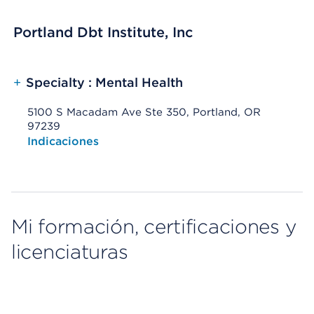
Portland Dbt Institute, Inc
+
Specialty : Mental Health
5100 S Macadam Ave Ste 350, Portland, OR
97239
Opens native map application on mobile devices
Indicaciones
Mi formación, certificaciones y
licenciaturas