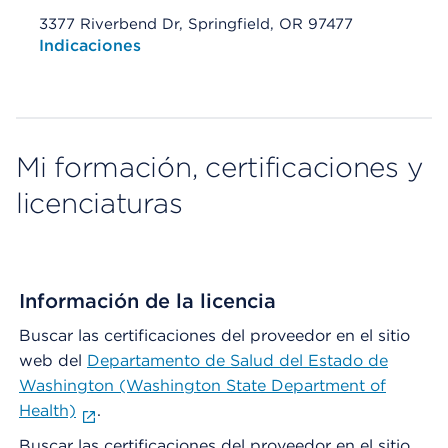
3377 Riverbend Dr, Springfield, OR 97477
Opens native map application on mobile devices
Indicaciones
Mi formación, certificaciones y
licenciaturas
Información de la licencia
Buscar las certificaciones del proveedor en el sitio
web del
Departamento de Salud del Estado de
Washington (Washington State Department of
Health)
.
Buscar las certificaciones del proveedor en el sitio